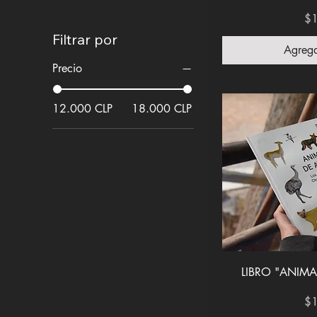
Pr
$
Filtrar por
Agrega
Precio
12.000 CLP
18.000 CLP
Vis
LIBRO "ANIM
Pr
$