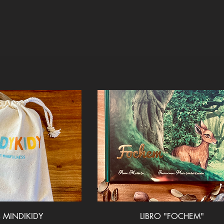
ta rápida
Vista rápida
 MINDIKIDY
LIBRO "FOCHEM"