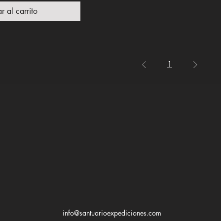
r al carrito
1
info@santuarioexpediciones.com