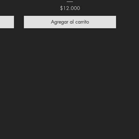
Precio
$12.000
Agregar al carrito